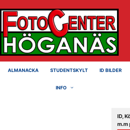
ALMANACKA
STUDENTSKYLT
ID BILDER
INFO
ID, K
m.m 