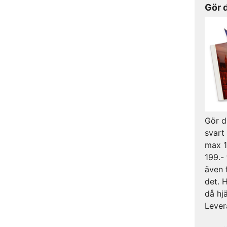
Gör 
Gör d
svart
max 1
199.- 
även 
det. 
då hj
Lever