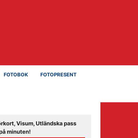
FOTOBOK
FOTOPRESENT
örkort, Visum, Utländska pass
på minuten!