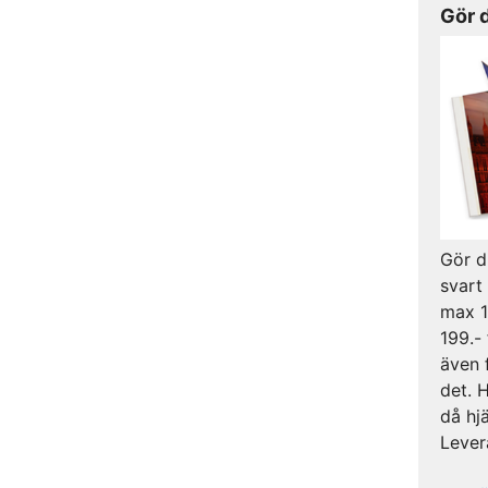
Gör 
Gör d
svart
max 1
199.- 
även 
det. 
då hj
Lever