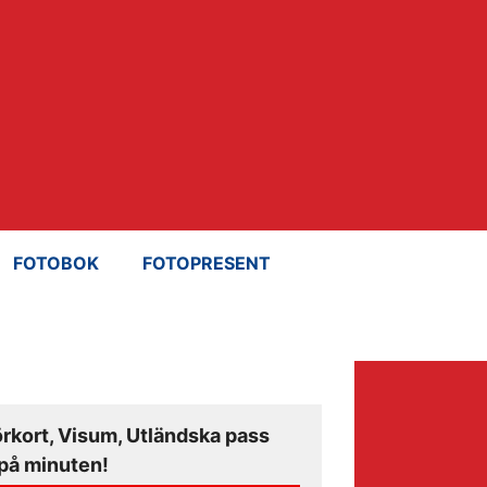
FOTOBOK
FOTOPRESENT
örkort, Visum, Utländska pass
på minuten!