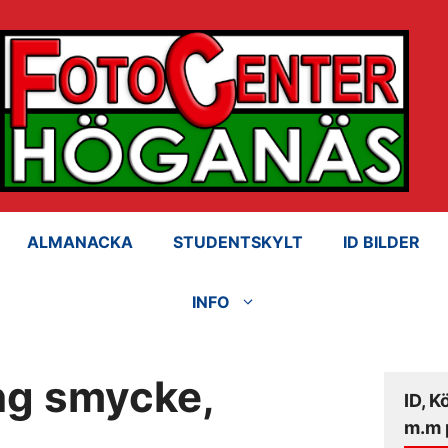
ALMANACKA
STUDENTSKYLT
ID BILDER
INFO
ng smycke,
ID, K
m.m 