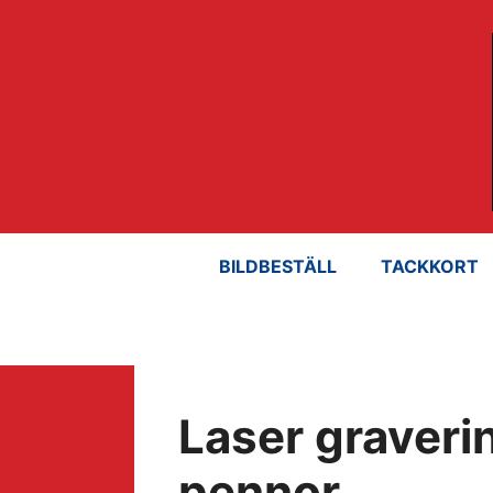
Hoppa
till
innehåll
BILDBESTÄLL
TACKKORT
Laser graveri
pennor.